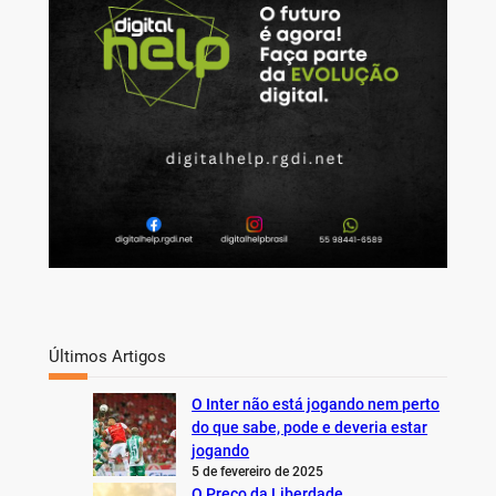
h
Últimos Artigos
O Inter não está jogando nem perto
do que sabe, pode e deveria estar
jogando
5 de fevereiro de 2025
O Preço da Liberdade