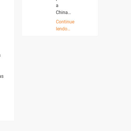
a
China…
Continue
lendo…
s
as