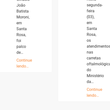
segunda-
João
feira
Batista
(03),
Moroni,
em
em
Santa
Santa
Rosa,
Rosa,
os
foi
atendimento
palco
nas
de…
carretas
Continue
oftalmológic
lendo…
do
Ministério
da…
Continue
lendo…