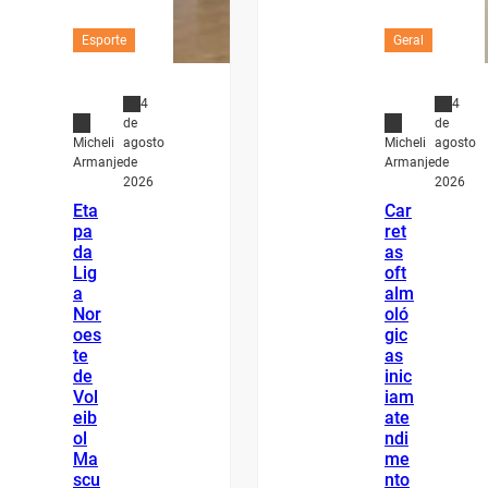
Esporte
Geral
4
4
de
de
agosto
agosto
Micheli
Micheli
de
de
Armanje
Armanje
2026
2026
Eta
Car
pa
ret
da
as
Lig
oft
a
alm
Nor
oló
oes
gic
te
as
de
inic
Vol
iam
eib
ate
ol
ndi
Ma
me
scu
nto