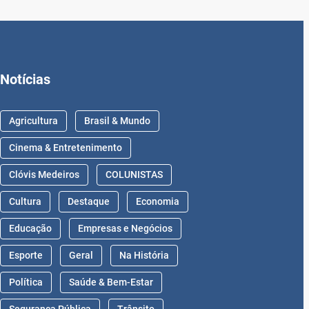
Notícias
Agricultura
Brasil & Mundo
Cinema & Entretenimento
Clóvis Medeiros
COLUNISTAS
Cultura
Destaque
Economia
Educação
Empresas e Negócios
Esporte
Geral
Na História
Política
Saúde & Bem-Estar