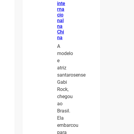
inte
rna
cio
nal
na
Chi
na
A
modelo
e
atriz
santarosense
Gabi
Rock,
chegou
ao
Brasil.
Ela
embarcou
para