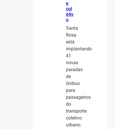
e
col
etiv
o
Santa
Rosa
está
implantando
41
novas
paradas
de
ônibus
para
passageiros
do
transporte
coletivo
urbano.