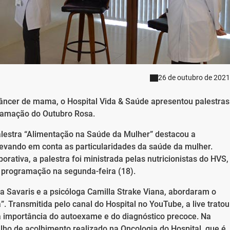
26 de outubro de 2021
âncer de mama, o Hospital Vida & Saúde apresentou palestras
ramação do Outubro Rosa.
 palestra “Alimentação na Saúde da Mulher” destacou a
levando em conta as particularidades da saúde da mulher.
ativa, a palestra foi ministrada pelas nutricionistas do HVS,
 a programação na segunda-feira (18).
za Savaris e a psicóloga Camilla Strake Viana, abordaram o
 Transmitida pelo canal do Hospital no YouTube, a live tratou
 importância do autoexame e do diagnóstico precoce. Na
ho de acolhimento realizado na Oncologia do Hospital, que é