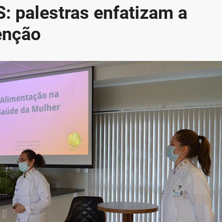
: palestras enfatizam a
enção