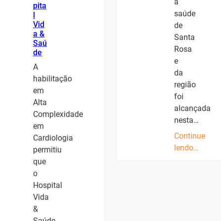
a
pita
saúde
l
Vid
de
a &
Santa
Saú
Rosa
de
e
A
da
habilitação
região
em
foi
Alta
alcançada
Complexidade
nesta…
em
Continue
Cardiologia
lendo…
permitiu
que
o
Hospital
Vida
&
Saúde,