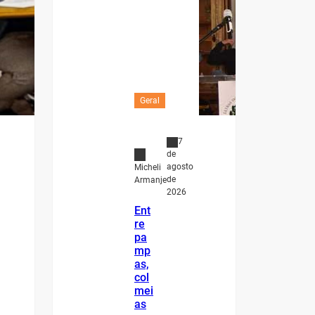
Geral
7
de
agosto
Micheli
de
Armanje
2026
Ent
re
pa
mp
as,
col
mei
as