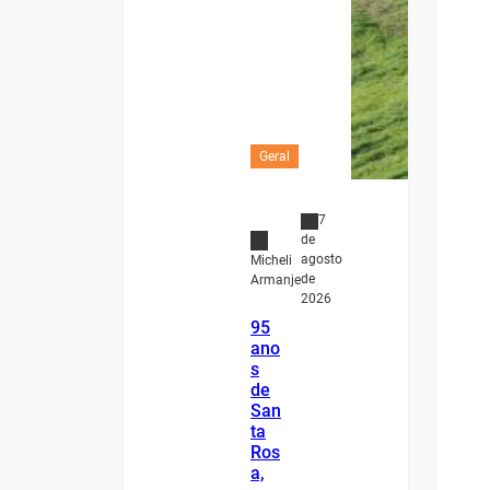
Geral
7
de
agosto
Micheli
de
Armanje
2026
95
ano
s
de
San
ta
Ros
a,