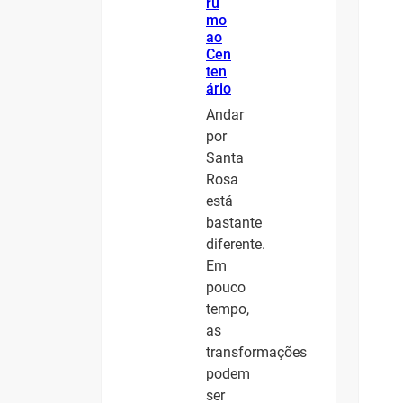
ru
mo
ao
Cen
ten
ário
Andar
por
Santa
Rosa
está
bastante
diferente.
Em
pouco
tempo,
as
transformações
podem
ser