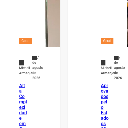
Geral
Geral
7
7
de
de
agosto
agosto
Micheli
Micheli
de
de
Armanje
Armanje
2026
2026
Alt
Apr
a
ova
Co
dos
mpl
pel
exi
o
dad
Est
e
ado
em
os