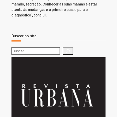
mamilo, secreção. Conhecer as suas mamas e estar
atenta às mudanças é o primeiro passo para o
diagnóstico”, conclui.
Buscar no site
S
e
a
r
c
h