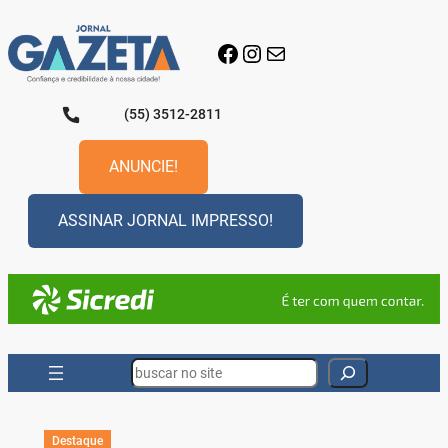
Pular
para
Facebook
Instagram
E-mail
o
conteúdo
(55) 3512-2811
ANUNCIE!
ASSINAR JORNAL IMPRESSO!
Search
Destaque