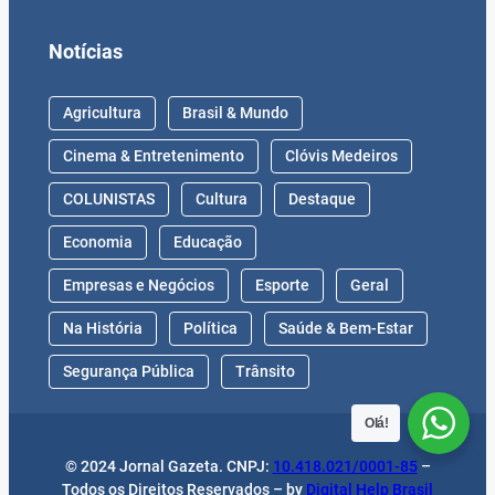
Notícias
Agricultura
Brasil & Mundo
Cinema & Entretenimento
Clóvis Medeiros
COLUNISTAS
Cultura
Destaque
Economia
Educação
Empresas e Negócios
Esporte
Geral
Na História
Política
Saúde & Bem-Estar
Segurança Pública
Trânsito
Olá!
© 2024 Jornal Gazeta. CNPJ:
10.418.021/0001-85
–
Todos os Direitos Reservados – by
Digital Help Brasil