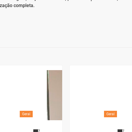
ização completa.
Geral
Geral
7
7