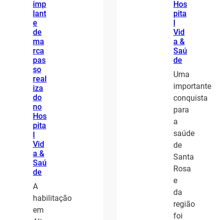
imp
Hos
lant
pita
e
l
de
Vid
ma
a &
rca
Saú
pas
de
so
Uma
real
importante
iza
do
conquista
no
para
Hos
a
pita
saúde
l
Vid
de
a &
Santa
Saú
Rosa
de
e
A
da
habilitação
região
em
foi