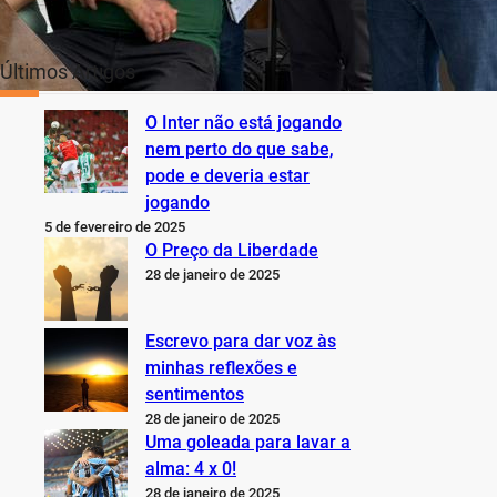
Últimos Artigos
O Inter não está jogando
nem perto do que sabe,
pode e deveria estar
jogando
5 de fevereiro de 2025
O Preço da Liberdade
28 de janeiro de 2025
Escrevo para dar voz às
minhas reflexões e
sentimentos
28 de janeiro de 2025
Uma goleada para lavar a
alma: 4 x 0!
28 de janeiro de 2025