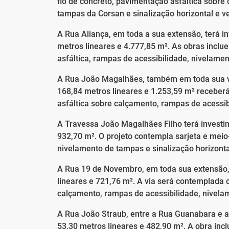
fio de concreto, pavimentação asfáltica sobre
tampas da Corsan e sinalização horizontal e ve
A Rua Aliança, em toda a sua extensão, terá i
metros lineares e 4.777,85 m². As obras inclu
asfáltica, rampas de acessibilidade, nivelame
A Rua João Magalhães, também em toda sua via
168,84 metros lineares e 1.253,59 m² receber
asfáltica sobre calçamento, rampas de acessib
A Travessa João Magalhães Filho terá investi
932,70 m². O projeto contempla sarjeta e meio-
nivelamento de tampas e sinalização horizontal
A Rua 19 de Novembro, em toda sua extensão,
lineares e 721,76 m². A via será contemplada 
calçamento, rampas de acessibilidade, nivela
A Rua João Straub, entre a Rua Guanabara e a
53,30 metros lineares e 482,90 m². A obra incl