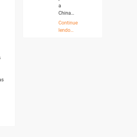
a
China…
Continue
lendo…
s
as