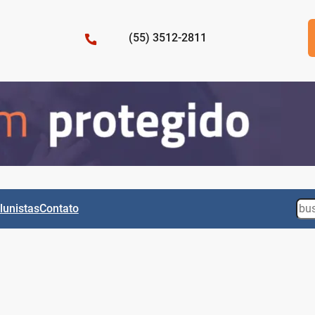
(55) 3512-2811
Sea
lunistas
Contato