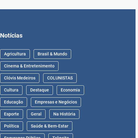
Notícias
Agricultura
Brasil & Mundo
Cinema & Entretenimento
Clóvis Medeiros
COLUNISTAS
Cultura
Destaque
Economia
Educação
Empresas e Negócios
Esporte
Geral
Na História
Política
Saúde & Bem-Estar