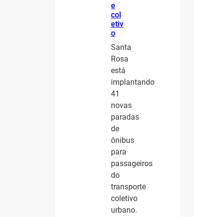
e
col
etiv
o
Santa
Rosa
está
implantando
41
novas
paradas
de
ônibus
para
passageiros
do
transporte
coletivo
urbano.