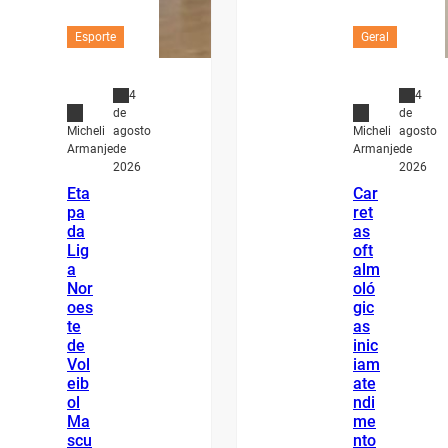
Esporte
Geral
4
4
de
de
agosto
agosto
Micheli
Micheli
de
de
Armanje
Armanje
2026
2026
Eta
Car
pa
ret
da
as
Lig
oft
a
alm
Nor
oló
oes
gic
te
as
de
inic
Vol
iam
eib
ate
ol
ndi
Ma
me
scu
nto