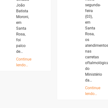
segunda-
João
feira
Batista
(03),
Moroni,
em
em
Santa
Santa
Rosa,
Rosa,
os
foi
atendimento
palco
nas
de…
carretas
Continue
oftalmológic
lendo…
do
Ministério
da…
Continue
lendo…