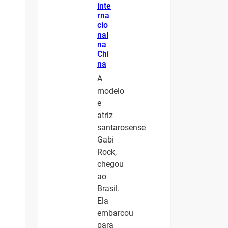
inte
rna
cio
nal
na
Chi
na
A
modelo
e
atriz
santarosense
Gabi
Rock,
chegou
ao
Brasil.
Ela
embarcou
para