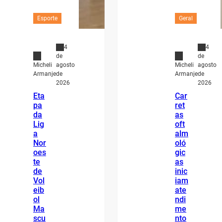
Esporte
Geral
4
4
de
de
agosto
agosto
Micheli
Micheli
de
de
Armanje
Armanje
2026
2026
Eta
Car
pa
ret
da
as
Lig
oft
a
alm
Nor
oló
oes
gic
te
as
de
inic
Vol
iam
eib
ate
ol
ndi
Ma
me
scu
nto