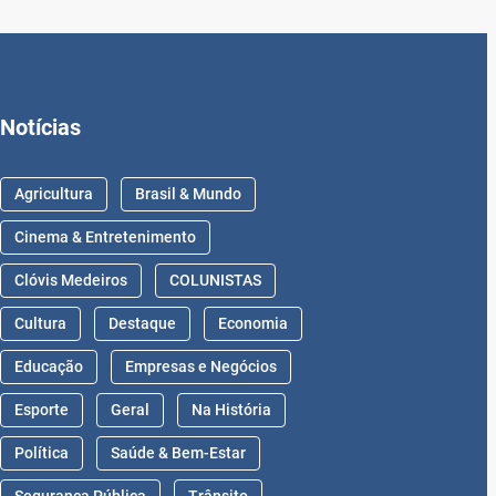
Notícias
Agricultura
Brasil & Mundo
Cinema & Entretenimento
Clóvis Medeiros
COLUNISTAS
Cultura
Destaque
Economia
Educação
Empresas e Negócios
Esporte
Geral
Na História
Política
Saúde & Bem-Estar