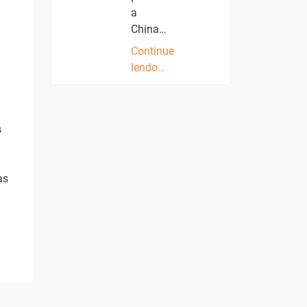
a
China…
Continue
lendo…
s
as