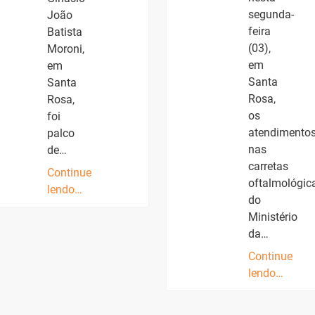
segunda-
João
feira
Batista
(03),
Moroni,
em
em
Santa
Santa
Rosa,
Rosa,
os
foi
atendimento
palco
nas
de…
carretas
Continue
oftalmológic
lendo…
do
Ministério
da…
Continue
lendo…