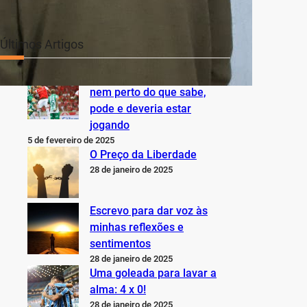
Últimos Artigos
O Inter não está jogando
nem perto do que sabe,
pode e deveria estar
jogando
5 de fevereiro de 2025
O Preço da Liberdade
28 de janeiro de 2025
Escrevo para dar voz às
minhas reflexões e
sentimentos
28 de janeiro de 2025
Uma goleada para lavar a
alma: 4 x 0!
28 de janeiro de 2025