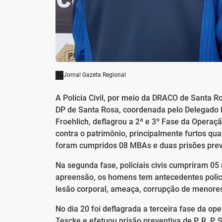
Jornal Gazeta Regional
A Polícia Civil, por meio da DRACO de Santa 
DP de Santa Rosa, coordenada pelo Delegado
Froehlich, deflagrou a 2ª e 3º Fase da Operaç
contra o patrimônio, principalmente furtos qu
foram cumpridos 08 MBAs e duas prisões prev
Na segunda fase, policiais civis cumpriram 0
apreensão, os homens tem antecedentes policia
lesão corporal, ameaça, corrupção de menores,
No dia 20 foi deflagrada a terceira fase da 
Tescke e efetuou prisão preventiva de P. R. P. S