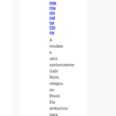
inte
rna
cio
nal
na
Chi
na
A
modelo
e
atriz
santarosense
Gabi
Rock,
chegou
ao
Brasil.
Ela
embarcou
para