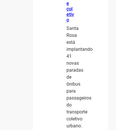
e
col
etiv
o
Santa
Rosa
está
implantando
41
novas
paradas
de
ônibus
para
passageiros
do
transporte
coletivo
urbano.