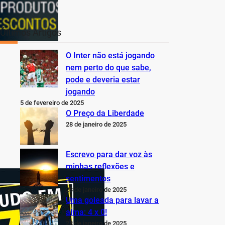
Últimos Artigos
O Inter não está jogando
nem perto do que sabe,
pode e deveria estar
jogando
5 de fevereiro de 2025
O Preço da Liberdade
28 de janeiro de 2025
Escrevo para dar voz às
minhas reflexões e
sentimentos
28 de janeiro de 2025
Uma goleada para lavar a
alma: 4 x 0!
28 de janeiro de 2025