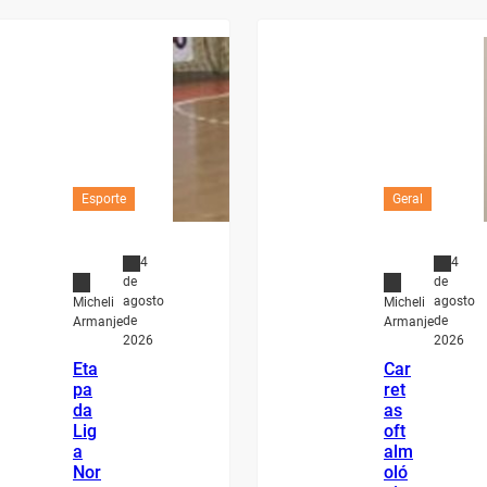
Esporte
Geral
4
4
de
de
agosto
agosto
Micheli
Micheli
de
de
Armanje
Armanje
2026
2026
Eta
Car
pa
ret
da
as
Lig
oft
a
alm
Nor
oló