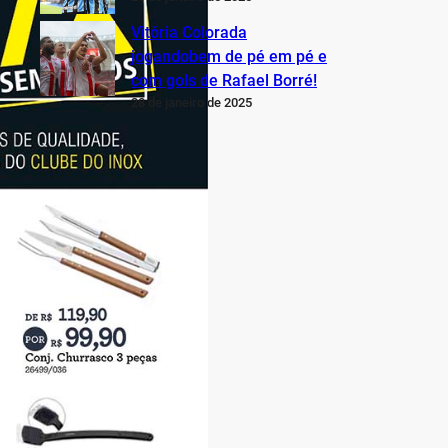
Vitória Colorada
jogandobem de pé em pé e
com gols de Rafael Borré!
28 de janeiro de 2025