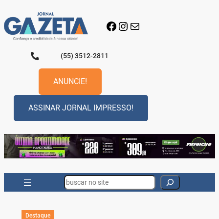
Pular
para
Facebook
Instagram
E-mail
o
conteúdo
(55) 3512-2811
ANUNCIE!
ASSINAR JORNAL IMPRESSO!
Search
Destaque