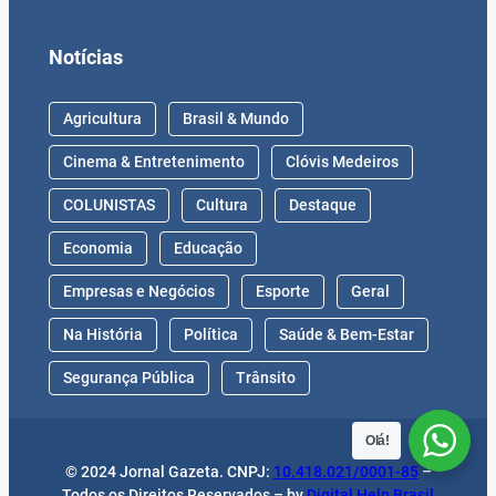
Notícias
Agricultura
Brasil & Mundo
Cinema & Entretenimento
Clóvis Medeiros
COLUNISTAS
Cultura
Destaque
Economia
Educação
Empresas e Negócios
Esporte
Geral
Na História
Política
Saúde & Bem-Estar
Segurança Pública
Trânsito
Olá!
© 2024 Jornal Gazeta. CNPJ:
10.418.021/0001-85
–
Todos os Direitos Reservados – by
Digital Help Brasil