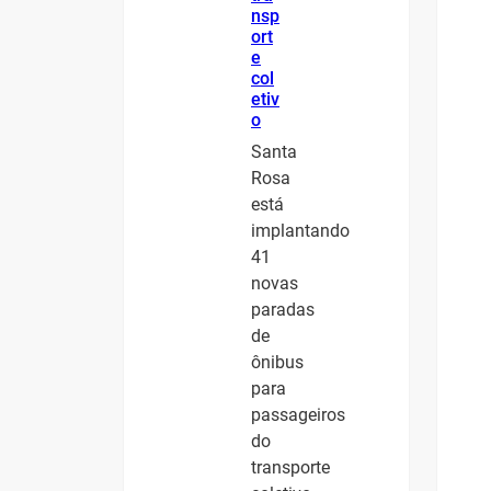
nsp
ort
e
col
etiv
o
Santa
Rosa
está
implantando
41
novas
paradas
de
ônibus
para
passageiros
do
transporte