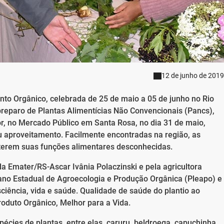
12 de junho de 2019
to Orgânico, celebrada de 25 de maio a 05 de junho no Rio
 preparo de Plantas Alimentícias Não Convencionais (Pancs),
tor, no Mercado Público em Santa Rosa, no dia 31 de maio,
u aproveitamento. Facilmente encontradas na região, as
 terem suas funções alimentares desconhecidas.
 da Emater/RS-Ascar Ivânia Polaczinski e pela agricultora
lano Estadual de Agroecologia e Produção Orgânica (Pleapo) e
ciência, vida e saúde. Qualidade de saúde do plantio ao
oduto Orgânico, Melhor para a Vida.
cies de plantas, entre elas, caruru, beldroega, capuchinha,