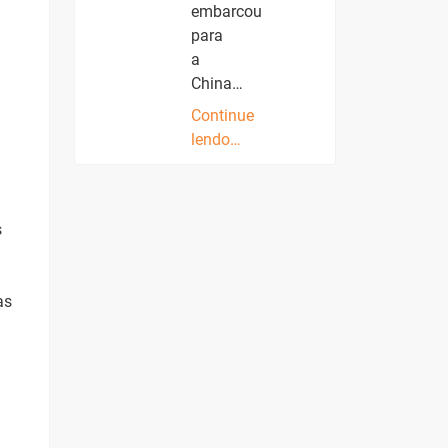
embarcou
para
a
China…
Continue
lendo…
s
as