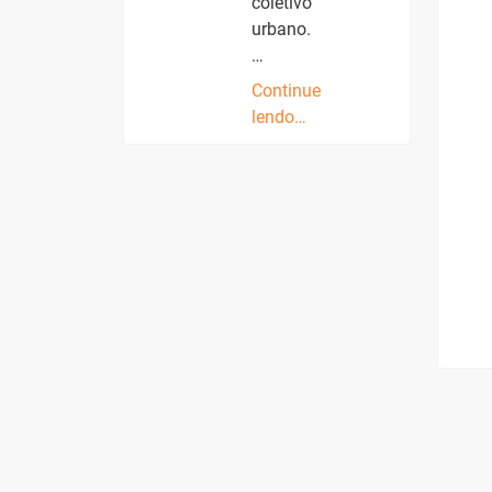
coletivo
urbano.
…
Continue
lendo…