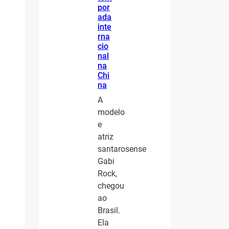
por
ada
inte
rna
cio
nal
na
Chi
na
A
modelo
e
atriz
santarosense
Gabi
Rock,
chegou
ao
Brasil.
Ela