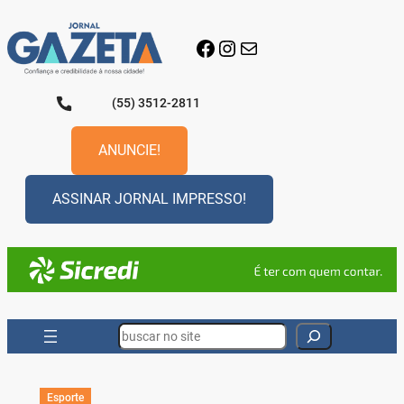
Pular
para
Facebook
Instagram
E-mail
o
conteúdo
(55) 3512-2811
ANUNCIE!
ASSINAR JORNAL IMPRESSO!
Search
Esporte