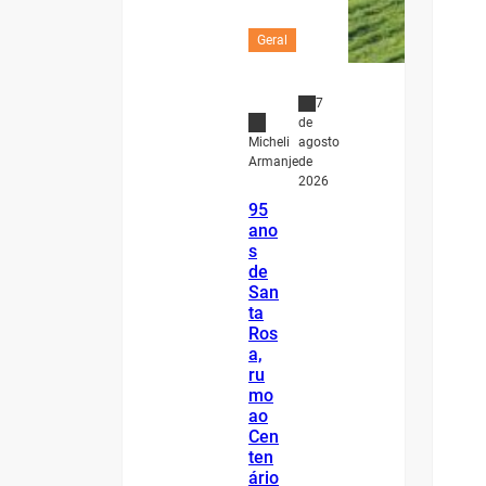
Geral
7
de
agosto
Micheli
de
Armanje
2026
95
ano
s
de
San
ta
Ros
a,
ru
mo
ao
Cen
ten
ário