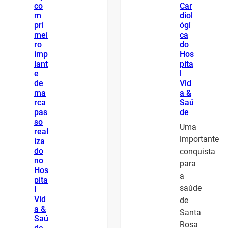
co
Car
m
diol
pri
ógi
mei
ca
ro
do
imp
Hos
lant
pita
e
l
de
Vid
ma
a &
rca
Saú
pas
de
so
Uma
real
importante
iza
do
conquista
no
para
Hos
a
pita
saúde
l
Vid
de
a &
Santa
Saú
Rosa