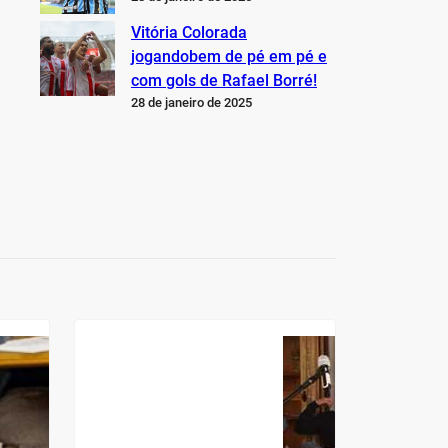
Vitória Colorada
jogandobem de pé em pé e
com gols de Rafael Borré!
28 de janeiro de 2025