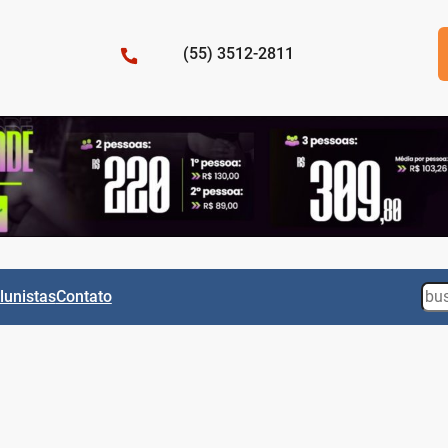
(55) 3512-2811
Sea
lunistas
Contato