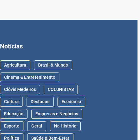
Notícias
Agricultura
Brasil & Mundo
Cinema & Entretenimento
Clóvis Medeiros
COLUNISTAS
Cultura
Destaque
Economia
Educação
Empresas e Negócios
Esporte
Geral
Na História
Política
Saúde & Bem-Estar