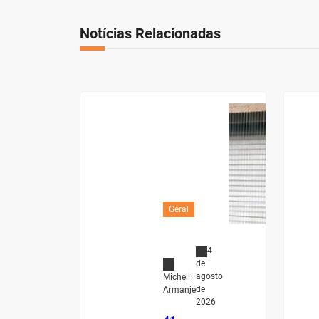
Notícias Relacionadas
Geral
4
de
agosto
Micheli
de
Armanje
2026