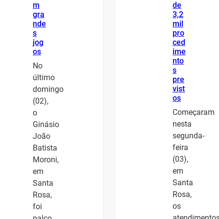
m
de
gra
3,2
nde
mil
s
pro
jog
ced
os
ime
nto
No
s
último
pre
vist
domingo
os
(02),
Começaram
o
nesta
Ginásio
segunda-
João
feira
Batista
(03),
Moroni,
em
em
Santa
Santa
Rosa,
Rosa,
os
foi
atendimento
palco