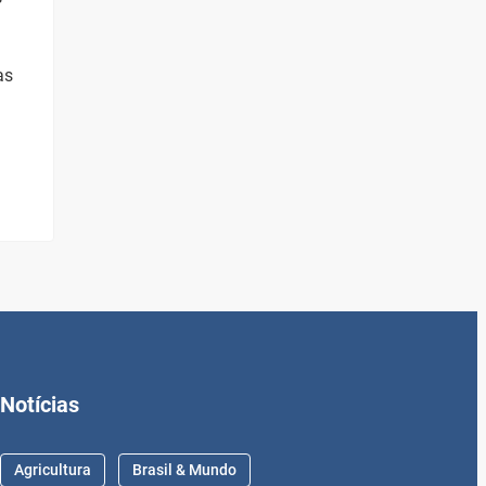
as
Notícias
Agricultura
Brasil & Mundo