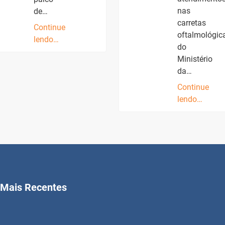
nas
de…
carretas
Continue
oftalmológic
lendo…
do
Ministério
da…
Continue
lendo…
Mais Recentes