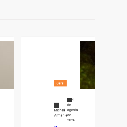
Geral
4
de
agosto
Micheli
de
Armanje
2026