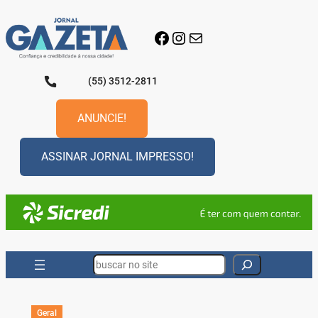
Pular
para
Facebook
Instagram
E-mail
o
conteúdo
(55) 3512-2811
ANUNCIE!
ASSINAR JORNAL IMPRESSO!
Search
Geral