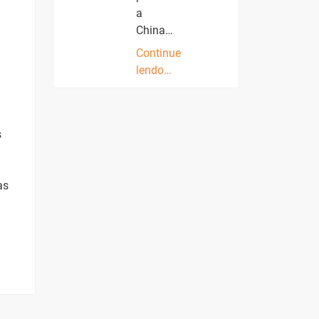
a
China…
Continue
lendo…
s
as