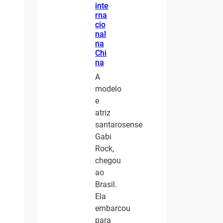
inte
rna
cio
nal
na
Chi
na
A
modelo
e
atriz
santarosense
Gabi
Rock,
chegou
ao
Brasil.
Ela
embarcou
para