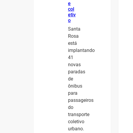
e
col
etiv
o
Santa
Rosa
está
implantando
41
novas
paradas
de
ônibus
para
passageiros
do
transporte
coletivo
urbano.