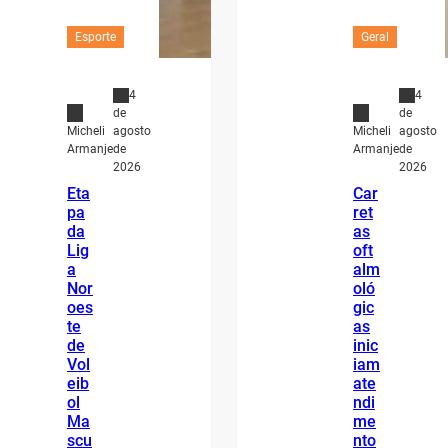
Esporte
Geral
4
4
de
de
agosto
agosto
Micheli
Micheli
de
de
Armanje
Armanje
2026
2026
Eta
Car
pa
ret
da
as
Lig
oft
a
alm
Nor
oló
oes
gic
te
as
de
inic
Vol
iam
eib
ate
ol
ndi
Ma
me
scu
nto