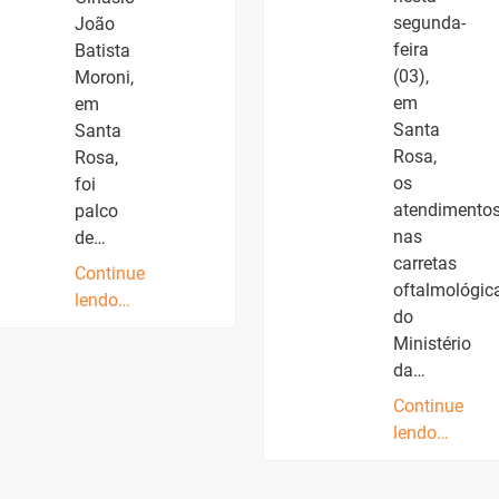
segunda-
João
feira
Batista
(03),
Moroni,
em
em
Santa
Santa
Rosa,
Rosa,
os
foi
atendimento
palco
nas
de…
carretas
Continue
oftalmológic
lendo…
do
Ministério
da…
Continue
lendo…