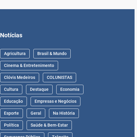
Notícias
Agricultura
Brasil & Mundo
Cinema & Entretenimento
Clóvis Medeiros
COLUNISTAS
Cultura
Destaque
Economia
Educação
Empresas e Negócios
Esporte
Geral
Na História
Política
Saúde & Bem-Estar