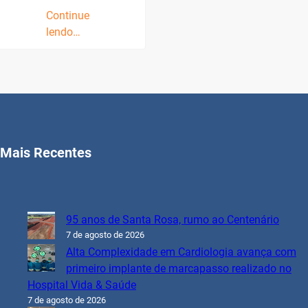
Continue
lendo…
Mais Recentes
95 anos de Santa Rosa, rumo ao Centenário
7 de agosto de 2026
Alta Complexidade em Cardiologia avança com
primeiro implante de marcapasso realizado no
Hospital Vida & Saúde
7 de agosto de 2026