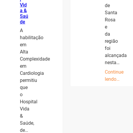
Vid
de
a &
Santa
Saú
Rosa
de
e
A
da
habilitação
região
em
foi
Alta
alcançada
Complexidade
nesta…
em
Continue
Cardiologia
lendo…
permitiu
que
o
Hospital
Vida
&
Saúde,
de…