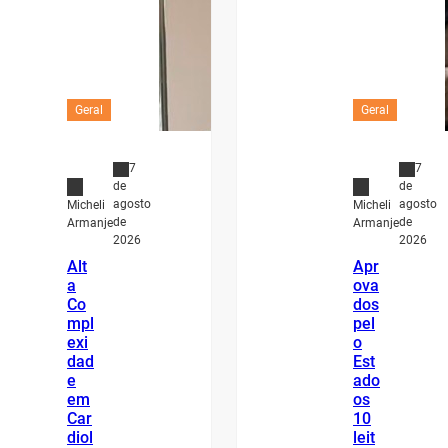
Geral
Geral
7
7
de
de
agosto
agosto
Micheli
Micheli
de
de
Armanje
Armanje
2026
2026
Alt
Apr
a
ova
Co
dos
mpl
pel
exi
o
dad
Est
e
ado
em
os
Car
10
diol
leit