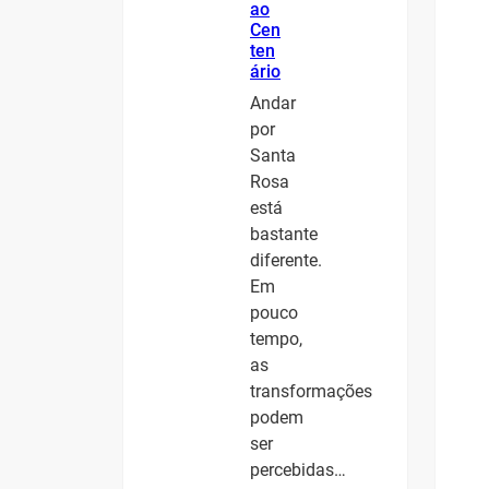
ao
Cen
ten
ário
Andar
por
Santa
Rosa
está
bastante
diferente.
Em
pouco
tempo,
as
transformações
podem
ser
percebidas…