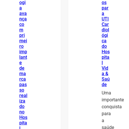
ogi
os
a
par
ava
a
nça
UTI
co
Car
m
diol
pri
ógi
mei
ca
ro
do
imp
Hos
lant
pita
e
l
de
Vid
ma
a &
rca
Saú
pas
de
so
Uma
real
importante
iza
do
conquista
no
para
Hos
a
pita
saúde
l