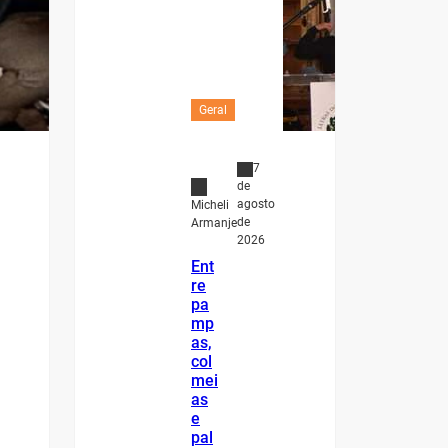
Geral
7
de
agosto
Micheli
de
Armanje
2026
Ent
re
pa
mp
as,
col
mei
as
e
pal