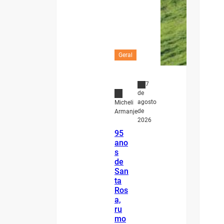
Geral
7
de
agosto
Micheli
de
Armanje
2026
95
ano
s
de
San
ta
Ros
a,
ru
mo