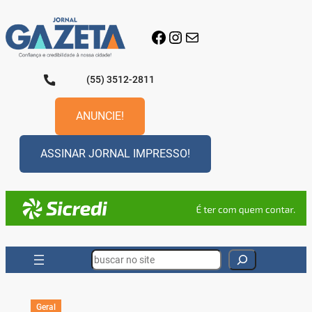
Pular
para
Facebook
Instagram
E-mail
o
conteúdo
(55) 3512-2811
ANUNCIE!
ASSINAR JORNAL IMPRESSO!
Search
Geral