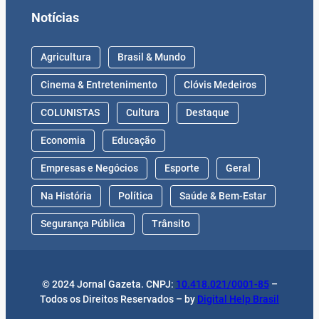
Notícias
Agricultura
Brasil & Mundo
Cinema & Entretenimento
Clóvis Medeiros
COLUNISTAS
Cultura
Destaque
Economia
Educação
Empresas e Negócios
Esporte
Geral
Na História
Política
Saúde & Bem-Estar
Segurança Pública
Trânsito
© 2024 Jornal Gazeta. CNPJ:
10.418.021/0001-85
–
Todos os Direitos Reservados – by
Digital Help Brasil