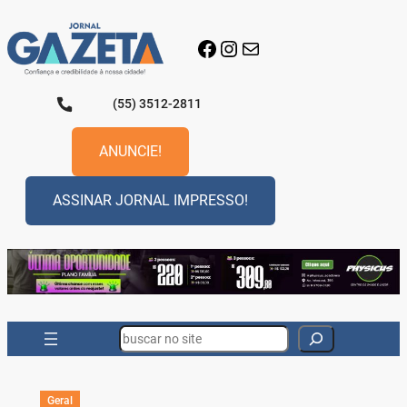
Pular
para
Facebook
Instagram
E-mail
o
conteúdo
(55) 3512-2811
ANUNCIE!
ASSINAR JORNAL IMPRESSO!
Search
Geral