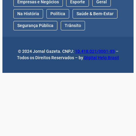
Empresas e Negócios
Esporte
Geral
Na História
Política
Saúde & Bem-Estar
Segurança Pública
Trânsito
© 2024 Jornal Gazeta. CNPJ:
10.418.021/0001-85
–
Todos os Direitos Reservados – by
Digital Help Brasil