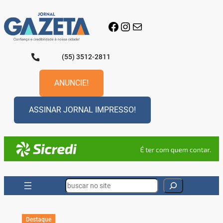
Pular
para
Facebook
Instagram
E-mail
o
conteúdo
(55) 3512-2811
ANUNCIE!
ASSINAR JORNAL IMPRESSO!
Search
Destaque