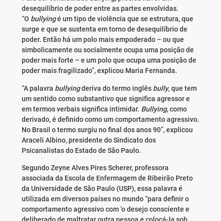
desequilíbrio de poder entre as partes envolvidas.
“O
bullying
é um tipo de violência que se estrutura, que
surge e que se sustenta em torno de desequilíbrio de
poder. Então há um polo mais empoderado – ou que
simbolicamente ou socialmente ocupa uma posição de
poder mais forte – e um polo que ocupa uma posição de
poder mais fragilizado”, explicou Maria Fernanda.
“A palavra
bullying
deriva do termo inglês
bully
, que tem
um sentido como substantivo que significa agressor e
em termos verbais significa intimidar.
Bullying
, como
derivado, é definido como um comportamento agressivo.
No Brasil o termo surgiu no final dos anos 90”, explicou
Araceli Albino, presidente do Sindicato dos
Psicanalistas do Estado de São Paulo.
Segundo Zeyne Alves Pires Scherer, professora
associada da Escola de Enfermagem de Ribeirão Preto
da Universidade de São Paulo (USP), essa palavra é
utilizada em diversos países no mundo “para definir o
comportamento agressivo com ‘o desejo consciente e
deliberado de maltratar outra pessoa e colocá-la sob