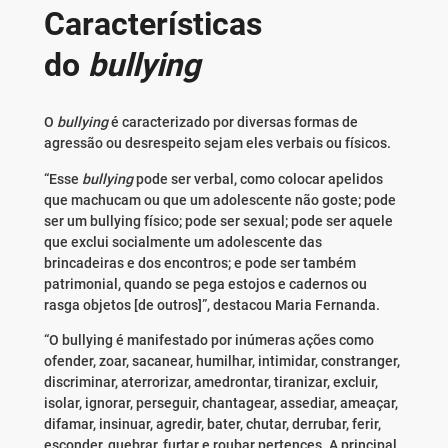
Características
do
bullying
O
bullying
é caracterizado por diversas formas de
agressão ou desrespeito sejam eles verbais ou físicos.
“Esse
bullying
pode ser verbal, como colocar apelidos
que machucam ou que um adolescente não goste; pode
ser um bullying físico; pode ser sexual; pode ser aquele
que exclui socialmente um adolescente das
brincadeiras e dos encontros; e pode ser também
patrimonial, quando se pega estojos e cadernos ou
rasga objetos [de outros]”, destacou Maria Fernanda.
“O bullying é manifestado por inúmeras ações como
ofender, zoar, sacanear, humilhar, intimidar, constranger,
discriminar, aterrorizar, amedrontar, tiranizar, excluir,
isolar, ignorar, perseguir, chantagear, assediar, ameaçar,
difamar, insinuar, agredir, bater, chutar, derrubar, ferir,
esconder, quebrar, furtar e roubar pertences. A principal