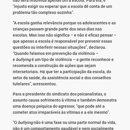
não será resolvida apenas om a escola. Para ela, é
“injusto exigir ou esperar que a escola dê conta de um
problema tão complexo sozinha”.
“A escola ganha relevância porque os adolescentes e as
crianças passam grande parte dos seus dias nas
escolas. Mas isso não significa – e não é eficaz pensar –
que apenas a escola é responsável por prevenir essas
questões ou interferir nessas situações”, declarou.
“Quando falamos em prevenção da violência –
e
bullying
é um tipo de violência – a gente reconhece e
recomenda a construção de ações que sejam
intersetoriais. Há que ter a participação da escola, do
setor da saúde, da assistência social e dos conselhos
tutelares”, acrescentou.
Para a presidente do sindicato dos psicanalistas, o
assunto causa sofrimento à vítima e também demonstra
uma doença psíquica do agressor, “que pode até a
cometer atos irreparáveis às vítimas e a ele mesmo”.
“O
bullying
não é uma fase ou uma parte normal da vida,
não é um comportamento saudável e nem socialmente