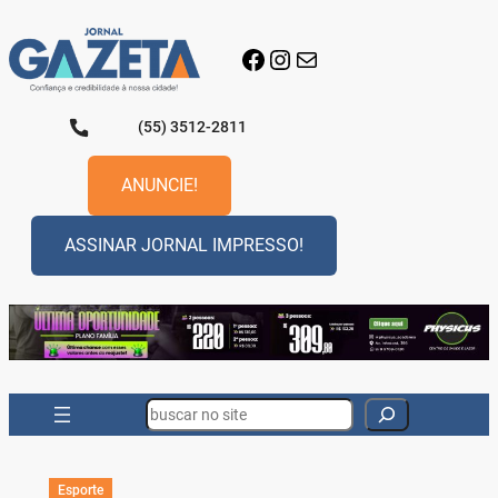
Pular
para
Facebook
Instagram
E-mail
o
conteúdo
(55) 3512-2811
ANUNCIE!
ASSINAR JORNAL IMPRESSO!
Search
Esporte