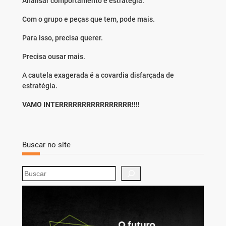
Analisar comportamento e estratégia.
Com o grupo e peças que tem, pode mais.
Para isso, precisa querer.
Precisa ousar mais.
A cautela exagerada é a covardia disfarçada de
estratégia.
VAMO INTERRRRRRRRRRRRRRRR!!!!
Buscar no site
S
e
a
r
c
h