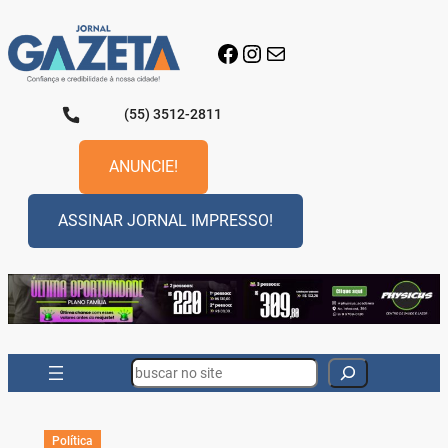
Pular
para
Facebook
Instagram
E-mail
o
conteúdo
(55) 3512-2811
ANUNCIE!
ASSINAR JORNAL IMPRESSO!
Search
Política