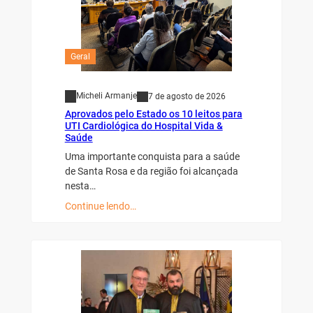
Geral
Micheli Armanje
7 de agosto de 2026
Aprovados pelo Estado os 10 leitos para
UTI Cardiológica do Hospital Vida &
Saúde
Uma importante conquista para a saúde
de Santa Rosa e da região foi alcançada
nesta…
Continue lendo…