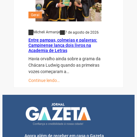
Geral
Micheli Armanje
7 de agosto de 2026
Entre pampas, colmeias e palavras:
Campinense lança dois livros na
Academia de Letras
Havia orvalho ainda sobre a grama da
Chácara Ludwig quando as primeiras
vozes começaram a…
Continue lendo…
Agora além de receber em casa o Gazeta