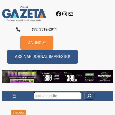
Pular
para
Facebook
Instagram
E-mail
o
conteúdo
(55) 3512-2811
ANUNCIE!
ASSINAR JORNAL IMPRESSO!
Search
Esporte