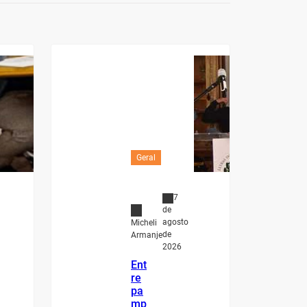
Geral
7
de
agosto
Micheli
de
Armanje
2026
Ent
re
pa
mp