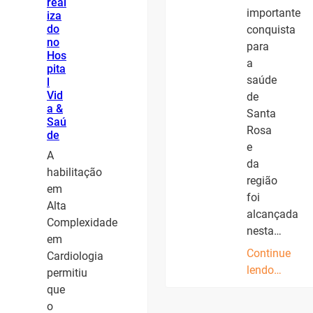
real
importante
iza
do
conquista
no
para
Hos
a
pita
saúde
l
Vid
de
a &
Santa
Saú
Rosa
de
e
A
da
habilitação
região
em
foi
Alta
alcançada
Complexidade
nesta…
em
Continue
Cardiologia
lendo…
permitiu
que
o