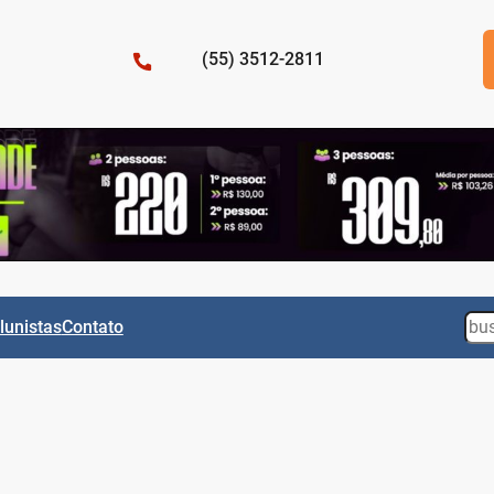
(55) 3512-2811
Sea
lunistas
Contato