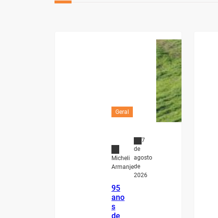
Geral
7
de
agosto
Micheli
de
Armanje
2026
95
ano
s
de