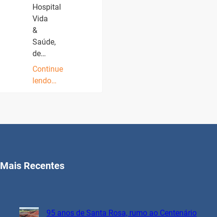
Hospital
Vida
&
Saúde,
de…
Continue
lendo…
Mais Recentes
95 anos de Santa Rosa, rumo ao Centenário