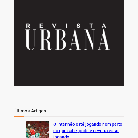
r
c
h
Últimos Artigos
O Inter não está jogando nem perto
do que sabe, pode e deveria estar
jogando