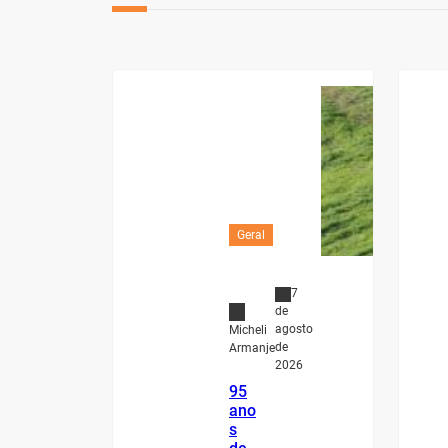
Geral
7
de
agosto
Micheli
de
Armanje
2026
95
ano
s