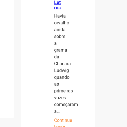
Let
ras
Havia
orvalho
ainda
sobre
a
grama
da
Chácara
Ludwig
quando
as
primeiras
vozes
começaram
a…
Continue