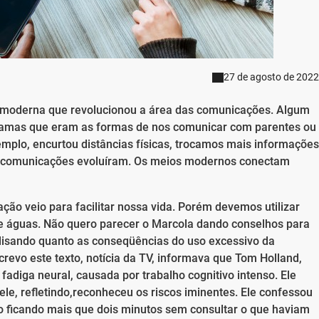
27 de agosto de 2022
 moderna que revolucionou a área das comunicações. Algum
egramas que eram as formas de nos comunicar com parentes ou
xemplo, encurtou distâncias físicas, trocamos mais informações
s comunicações evoluíram. Os meios modernos conectam
ão veio para facilitar nossa vida. Porém devemos utilizar
de águas. Não quero parecer o Marcola dando conselhos para
isando quanto as conseqüências do uso excessivo da
crevo este texto, notícia da TV, informava que Tom Holland,
adiga neural, causada por trabalho cognitivo intenso. Ele
ele, refletindo,reconheceu os riscos iminentes. Ele confessou
o ficando mais que dois minutos sem consultar o que haviam