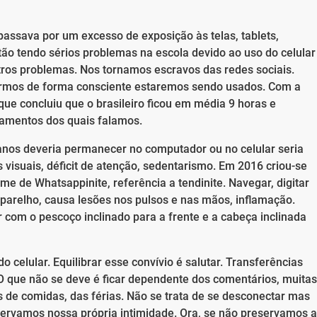
passava por um excesso de exposição às telas, tablets,
ão tendo sérios problemas na escola devido ao uso do celular
utros problemas. Nos tornamos escravos das redes sociais.
rmos de forma consciente estaremos sendo usados. Com a
que concluiu que o brasileiro ficou em média 9 horas e
pamentos dos quais falamos.
nos deveria permanecer no computador ou no celular seria
visuais, déficit de atenção, sedentarismo. Em 2016 criou-se
 de Whatsappinite, referência a tendinite. Navegar, digitar
arelho, causa lesões nos pulsos e nas mãos, inflamação.
r com o pescoço inclinado para a frente e a cabeça inclinada
 celular. Equilibrar esse convívio é salutar. Transferências
 O que não se deve é ficar dependente dos comentários, muitas
 de comidas, das férias. Não se trata de se desconectar mas
ervamos nossa própria intimidade. Ora, se não preservamos a