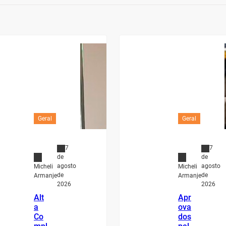
Geral
Geral
7
7
de
de
agosto
agosto
Micheli
Micheli
de
de
Armanje
Armanje
2026
2026
Alt
Apr
a
ova
Co
dos