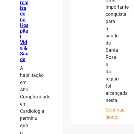
real
importante
iza
do
conquista
no
para
Hos
a
pita
saúde
l
Vid
de
a &
Santa
Saú
Rosa
de
e
A
da
habilitação
região
em
foi
Alta
alcançada
Complexidade
nesta…
em
Continue
Cardiologia
lendo…
permitiu
que
o