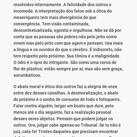
resolvidos internamente. A felicidade dos outros o
incomoda. A interpretação dos fatos sob a ótica do
mexeriqueiro tem mais divergência do que
convergência. Tem visão contaminada,
descontextualizada, egoísta e orgulhosa. Não se dá por
conta que as pessoas são pobres não pelo jeito como
vivem mas pelo jeito com que agem e pensam. Usa mais
a língua e os ouvidos do que o cérebro. É indiscreto, não
tem respeito pelo próximo. Sua tônica é a malignidade.
O ódio é o ópio do intrigante. São como uma coroa de
flor de plástico: estão sempre por aí, mas são sem graça,
sorumbáticos.
O abalo moral e ético dos outros faz a alegria de onze
entre dez desses canalhas. A desmoralização, o abalo
do próximo é o sonho de consumo de todo o fofoqueiro.
Falar contra alguém, largar um boato que dure, pelo
menos até o dia seguinte, faz a realização pessoal
desses seres abjetos. Pensam que podem julgar os
outros. Ora, julgar cabe apenas ao Tribunal. Se tu não é
juiz, cala-te! Tristes daqueles que precisam encontrar