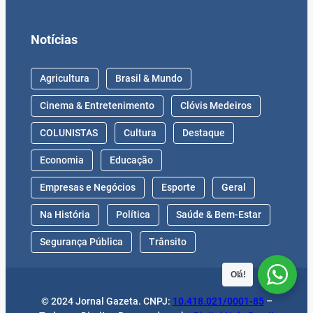
Notícias
Agricultura
Brasil & Mundo
Cinema & Entretenimento
Clóvis Medeiros
COLUNISTAS
Cultura
Destaque
Economia
Educação
Empresas e Negócios
Esporte
Geral
Na História
Política
Saúde & Bem-Estar
Segurança Pública
Trânsito
Olá!
© 2024 Jornal Gazeta. CNPJ:
10.418.021/0001-85
–