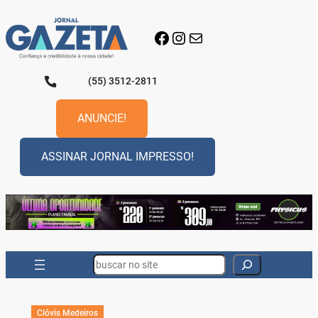
Pular
para
Facebook
Instagram
E-mail
o
conteúdo
(55) 3512-2811
ANUNCIE!
ASSINAR JORNAL IMPRESSO!
Search
Clóvis Medeiros