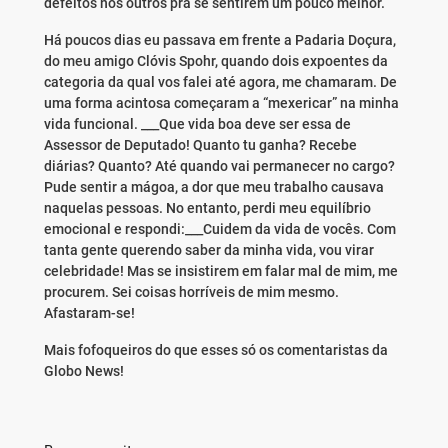
defeitos nos outros pra se sentirem um pouco melhor.
Há poucos dias eu passava em frente a Padaria Doçura,
do meu amigo Clóvis Spohr, quando dois expoentes da
categoria da qual vos falei até agora, me chamaram. De
uma forma acintosa começaram a “mexericar” na minha
vida funcional. ___Que vida boa deve ser essa de
Assessor de Deputado! Quanto tu ganha? Recebe
diárias? Quanto? Até quando vai permanecer no cargo?
Pude sentir a mágoa, a dor que meu trabalho causava
naquelas pessoas. No entanto, perdi meu equilíbrio
emocional e respondi:___Cuidem da vida de vocês. Com
tanta gente querendo saber da minha vida, vou virar
celebridade! Mas se insistirem em falar mal de mim, me
procurem. Sei coisas horríveis de mim mesmo.
Afastaram-se!
Mais fofoqueiros do que esses só os comentaristas da
Globo News!