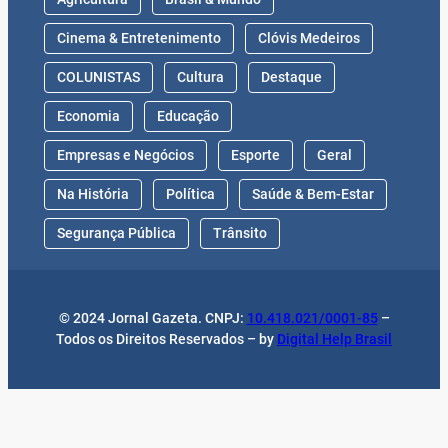
Cinema & Entretenimento
Clóvis Medeiros
COLUNISTAS
Cultura
Destaque
Economia
Educação
Empresas e Negócios
Esporte
Geral
Na História
Política
Saúde & Bem-Estar
Segurança Pública
Trânsito
© 2024 Jornal Gazeta. CNPJ:
10.418.021/0001-85
–
Todos os Direitos Reservados – by
Digital Help Brasil