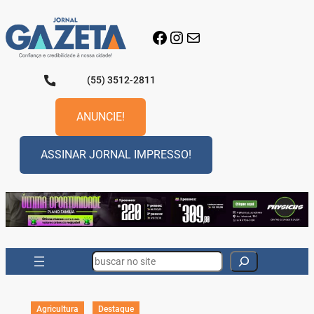
Pular
para
Facebook
Instagram
E-mail
o
conteúdo
(55) 3512-2811
ANUNCIE!
ASSINAR JORNAL IMPRESSO!
Search
Agricultura
Destaque