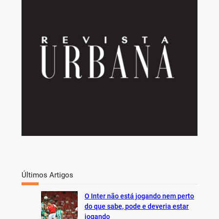
r
c
h
Últimos Artigos
O Inter não está jogando nem perto
do que sabe, pode e deveria estar
jogando