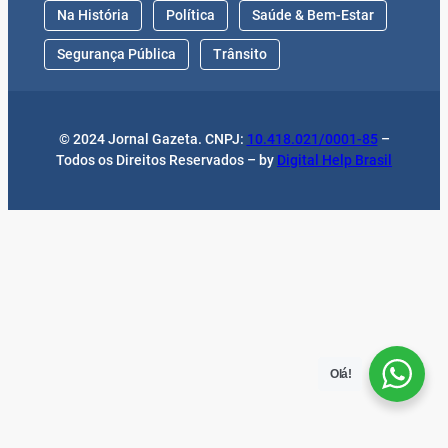
Na História
Política
Saúde & Bem-Estar
Segurança Pública
Trânsito
© 2024 Jornal Gazeta. CNPJ:
10.418.021/0001-85
–
Todos os Direitos Reservados – by
Digital Help Brasil
Olá!