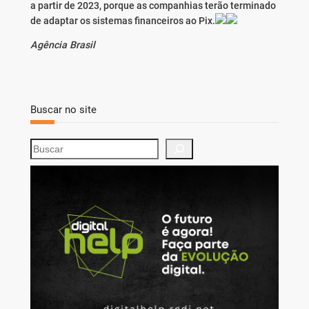
a partir de 2023, porque as companhias terão terminado
de adaptar os sistemas financeiros ao Pix.
Agência Brasil
Buscar no site
S
e
a
r
c
h