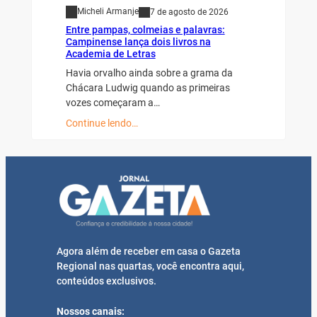
Micheli Armanje
7 de agosto de 2026
Entre pampas, colmeias e palavras:
Campinense lança dois livros na
Academia de Letras
Havia orvalho ainda sobre a grama da
Chácara Ludwig quando as primeiras
vozes começaram a…
Continue lendo…
Agora além de receber em casa o Gazeta
Regional nas quartas, você encontra aqui,
conteúdos exclusivos.
Nossos canais: