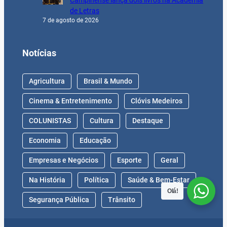
Campinense lança dois livros na Academia
de Letras
7 de agosto de 2026
Notícias
Agricultura
Brasil & Mundo
Cinema & Entretenimento
Clóvis Medeiros
COLUNISTAS
Cultura
Destaque
Economia
Educação
Empresas e Negócios
Esporte
Geral
Na História
Política
Saúde & Bem-Estar
Olá!
Segurança Pública
Trânsito