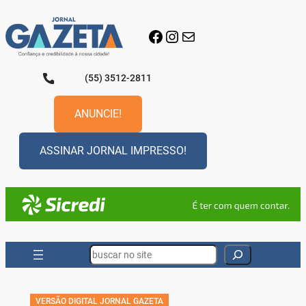
Pular
para
Facebook
Instagram
E-mail
o
conteúdo
(55) 3512-2811
ANUNCIE!
ASSINAR JORNAL IMPRESSO!
Search
VERSÃO DIGITAL JORNAL GAZETA