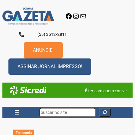
Pular
para
Facebook
Instagram
E-mail
o
conteúdo
(55) 3512-2811
ANUNCIE!
ASSINAR JORNAL IMPRESSO!
Search
Economia