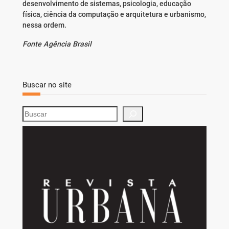
desenvolvimento de sistemas, psicologia, educação
física, ciência da computação e arquitetura e urbanismo,
nessa ordem.
Fonte Agência Brasil
Buscar no site
S
e
a
r
c
h