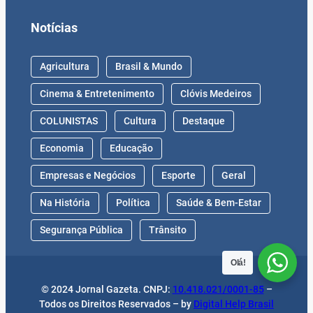
Notícias
Agricultura
Brasil & Mundo
Cinema & Entretenimento
Clóvis Medeiros
COLUNISTAS
Cultura
Destaque
Economia
Educação
Empresas e Negócios
Esporte
Geral
Na História
Política
Saúde & Bem-Estar
Segurança Pública
Trânsito
Olá!
© 2024 Jornal Gazeta. CNPJ:
10.418.021/0001-85
–
Todos os Direitos Reservados – by
Digital Help Brasil