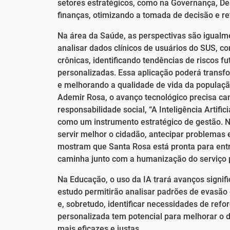
setores estratégicos, como na Governança, D
finanças, otimizando a tomada de decisão e re
Na área da Saúde, as perspectivas são igualmen
analisar dados clínicos de usuários do SUS, co
crônicas, identificando tendências de riscos f
personalizadas. Essa aplicação poderá transf
e melhorando a qualidade de vida da populaçã
Ademir Rosa, o avanço tecnológico precisa cam
responsabilidade social, “A Inteligência Artif
como um instrumento estratégico de gestão. Nos
servir melhor o cidadão, antecipar problemas 
mostram que Santa Rosa está pronta para entr
caminha junto com a humanização do serviço p
Na Educação, o uso da IA trará avanços signif
estudo permitirão analisar padrões de evasão
e, sobretudo, identificar necessidades de ref
personalizada tem potencial para melhorar o 
mais eficazes e justas.