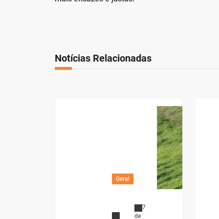
Notícias Relacionadas
Geral
7
de