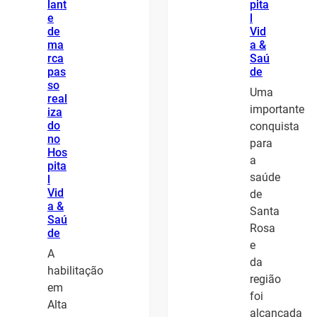
lant
pita
e
l
de
Vid
ma
a &
rca
Saú
pas
de
so
Uma
real
importante
iza
do
conquista
no
para
Hos
a
pita
saúde
l
Vid
de
a &
Santa
Saú
Rosa
de
e
A
da
habilitação
região
em
foi
Alta
alcançada