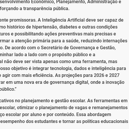
esenvolvimento Econômico, Planejamento, Administração e
forçando a transparência pública.
te promissoras. A Inteligência Artificial deve ser capaz de
mo histórico de hipertensão, diabetes e outras condições
uturos e possibilitando ações preventivas mais precisas e
ormar a atenção primária para a saúde, reduzindo internações
o. De acordo com o Secretário de Governança e Gestão,
inhar lado a lado com o propósito público e a
icial não deve ser vista apenas como uma ferramenta, mas
so objetivo é integrar tecnologia, dados e inteligência para
e agir com mais eficiência. As projeções para 2026 e 2027
ar em uma nova era de governança digital, onde a inovação
úblico.”
icativos no planejamento e gestão escolar. As ferramentas em
 escolar, otimizar o planejamento de vagas e remanejamentos
orço escolar por aluno e por conteúdo. Essa abordagem
desempenho dos estudantes e tornar as políticas educacionais