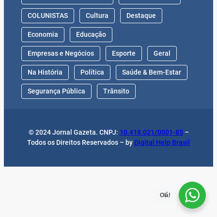
COLUNISTAS
Cultura
Destaque
Economia
Educação
Empresas e Negócios
Esporte
Geral
Na História
Política
Saúde & Bem-Estar
Segurança Pública
Trânsito
© 2024 Jornal Gazeta. CNPJ:
10.418.021/0001-85
–
Todos os Direitos Reservados – by
Digital Help Brasil
Olá!