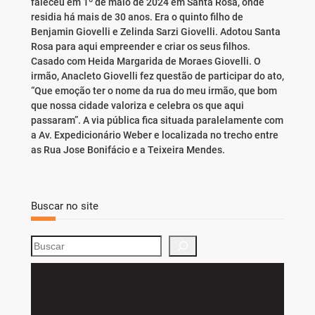
faleceu em 1º de maio de 2024 em Santa Rosa, onde
residia há mais de 30 anos. Era o quinto filho de
Benjamin Giovelli e Zelinda Sarzi Giovelli. Adotou Santa
Rosa para aqui empreender e criar os seus filhos.
Casado com Heida Margarida de Moraes Giovelli. O
irmão, Anacleto Giovelli fez questão de participar do ato,
“Que emoção ter o nome da rua do meu irmão, que bom
que nossa cidade valoriza e celebra os que aqui
passaram”. A via pública fica situada paralelamente com
a Av. Expedicionário Weber e localizada no trecho entre
as Rua Jose Bonifácio e a Teixeira Mendes.
Buscar no site
S
e
a
r
c