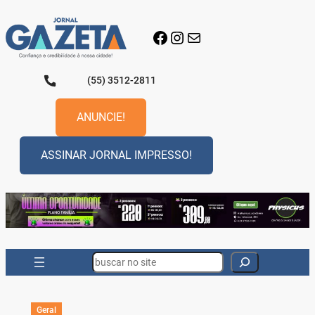
Pular
para
Facebook
Instagram
E-mail
o
conteúdo
(55) 3512-2811
ANUNCIE!
ASSINAR JORNAL IMPRESSO!
Search
Geral