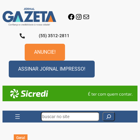
Pular
para
Facebook
Instagram
E-mail
o
conteúdo
(55) 3512-2811
ANUNCIE!
ASSINAR JORNAL IMPRESSO!
Search
Geral