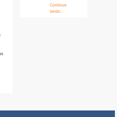
Continue
lendo…
s
as