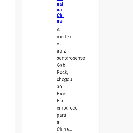
nal
na
Chi
na
A
modelo
e
atriz
santarosense
Gabi
Rock,
chegou
ao
Brasil.
Ela
embarcou
para
a
China…