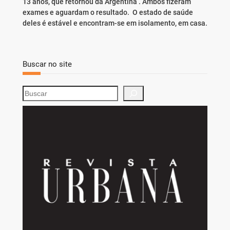
13 anos, que retornou da Argentina . Ambos fizeram
exames e aguardam o resultado. O estado de saúde
deles é estável e encontram-se em isolamento, em casa.
Buscar no site
S
e
a
r
c
h