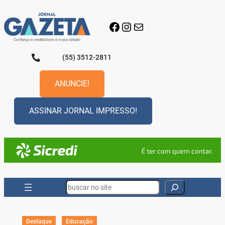
Pular
para
Facebook
Instagram
E-mail
o
conteúdo
(55) 3512-2811
ANUNCIE!
ASSINAR JORNAL IMPRESSO!
Search
Destaque
Educação