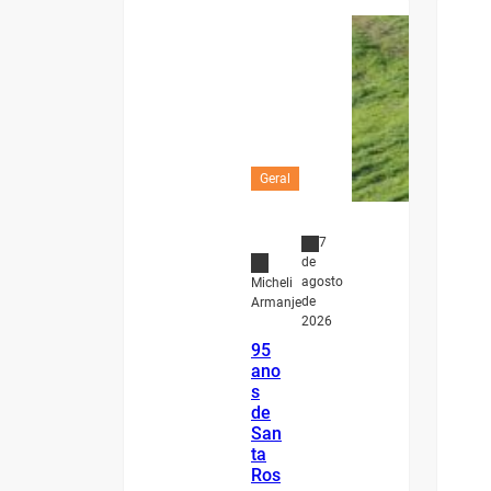
Geral
7
de
agosto
Micheli
de
Armanje
2026
95
ano
s
de
San
ta
Ros