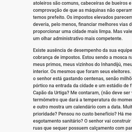
atoleiros são comuns, cabeceiras de bueiros e
comprovação de que as máquinas não operam h
temos prefeito. Os impostos elevados parece
deveria, pelo menos, financiar melhores vias 
proporcionar uma cidade mais limpa. Mas vale o
um olhar administrativo mais competente.
Existe ausência de desempenho da sua equipe
cobrança de impostos. Estou sendo a mosca n
meus primos, meus vizinhos do Inhandijú, me
interior. Os mesmos que foram seus eleitores.
o senhor está gastando centenas, senão milhõe
pórtico na entrada da cidade e um estádio de 
Capão da Urtiga? Me contaram, (não deve ser 
termômetro que dará a temperatura do moment
e outro mostra um calendário com a data. Mui
prioridade? Pensou no custo benefício? Há m
esgotamento sanitário? O senhor vai construir
ruas que sequer possuem calçamento com par