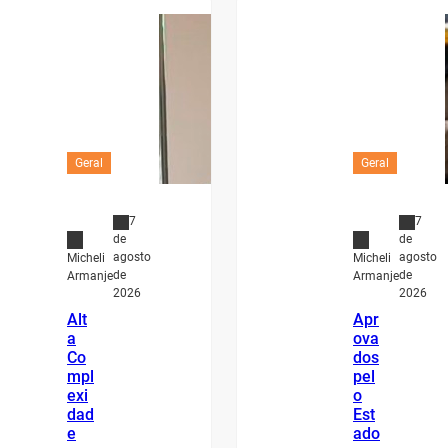
Geral
Geral
7
7
de
de
agosto
agosto
Micheli
Micheli
de
de
Armanje
Armanje
2026
2026
Alt
Apr
a
ova
Co
dos
mpl
pel
exi
o
dad
Est
e
ado