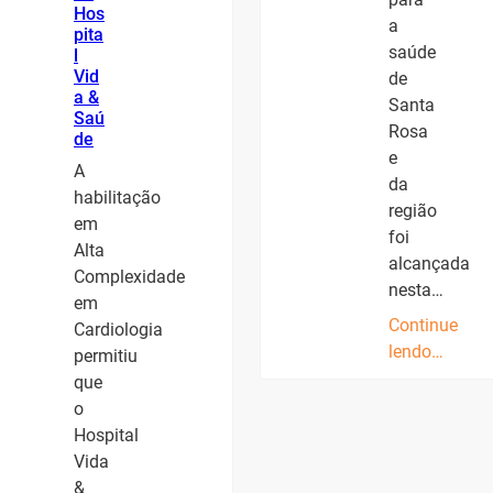
Hos
a
pita
saúde
l
Vid
de
a &
Santa
Saú
Rosa
de
e
A
da
habilitação
região
em
foi
Alta
alcançada
Complexidade
nesta…
em
Continue
Cardiologia
lendo…
permitiu
que
o
Hospital
Vida
&