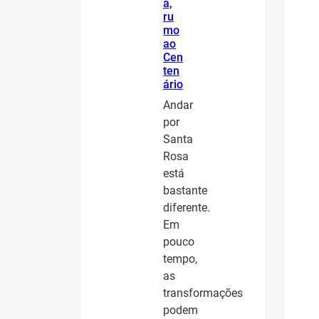
a,
ru
mo
ao
Cen
ten
ário
Andar
por
Santa
Rosa
está
bastante
diferente.
Em
pouco
tempo,
as
transformações
podem