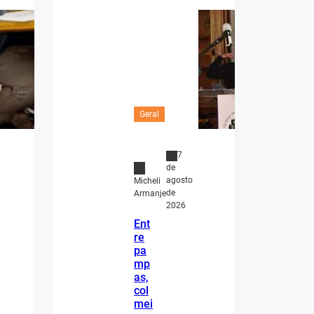
Geral
7
de
agosto
Micheli
de
Armanje
2026
Ent
re
pa
mp
as,
col
mei