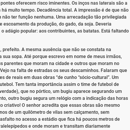
 pontes oferecem risco iminentes. Os inços nas laterais são a
á muito tempo. Decadência total. A impressão é de que não
m não ter função nenhuma. Uma arrecadação tão privilegiada
de escoamento da produção, do gado, da soja. Deveria
 adágio popular: aos contribuintes, as batatas. Está faltando
, prefeito. A mesma ausência que não se constata na
a sua sopa. Até porque escrevo em nome de meus irmãos,
us parentes que moram na cidade e outros que moram no
 Vejo na falta de estradas os seus descaminhos. Falaram que
s de reais em duas obras “de cunho “sócio-cultural”. Um
futebol. Tem tanta importância assim o time de futebol de
verdade), que no pórtico, um bugiu aparece segurando um
o, outro bugiu segura um relógio com a indicação das horas
to criativo! O senhor acredita que essas obras são mesmo
enos de um quilômetro de vilas sem calçamento, sem
 asfalto no acesso a estádio que fica há poucos metros de
alelepípedos e onde moram e transitam diariamente