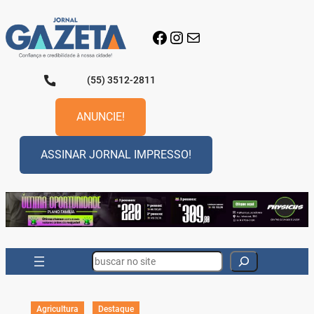
Pular
para
Facebook
Instagram
E-mail
o
conteúdo
(55) 3512-2811
ANUNCIE!
ASSINAR JORNAL IMPRESSO!
Search
Agricultura
Destaque