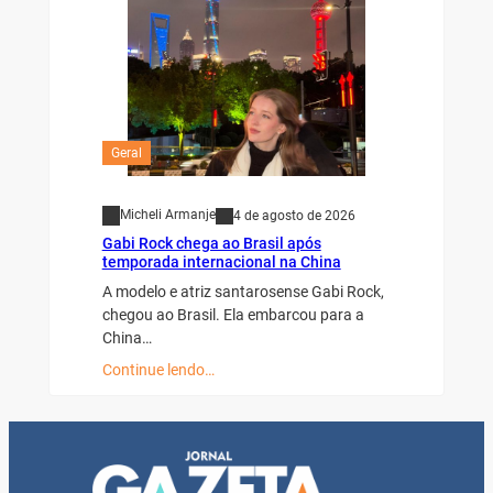
Geral
Micheli Armanje
4 de agosto de 2026
Gabi Rock chega ao Brasil após
temporada internacional na China
A modelo e atriz santarosense Gabi Rock,
chegou ao Brasil. Ela embarcou para a
China…
Continue lendo…