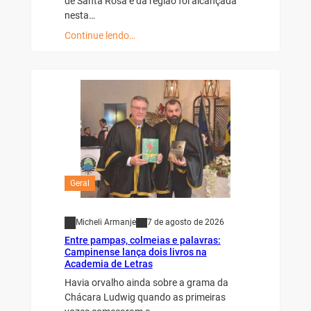
de Santa Rosa e da região foi alcançada
nesta…
Continue lendo…
Geral
Micheli Armanje
7 de agosto de 2026
Entre pampas, colmeias e palavras:
Campinense lança dois livros na
Academia de Letras
Havia orvalho ainda sobre a grama da
Chácara Ludwig quando as primeiras