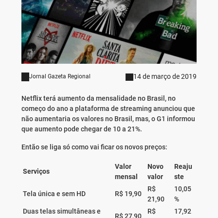
14 de março de 2019
Jornal Gazeta Regional
Netflix terá aumento da mensalidade no Brasil, no
começo do ano a plataforma de streaming anunciou que
não aumentaria os valores no Brasil, mas, o G1 informou
que aumento pode chegar de 10 a 21%.
Então se liga só como vai ficar os novos preços:
Valor
Novo
Reaju
Serviços
mensal
valor
ste
R$
10,05
Tela única e sem HD
R$ 19,90
21,90
%
Duas telas simultâneas e
R$
17,92
R$ 27,90