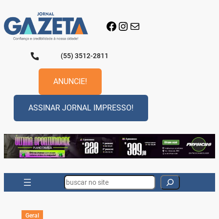
Pular
para
Facebook
Instagram
E-mail
o
conteúdo
(55) 3512-2811
ANUNCIE!
ASSINAR JORNAL IMPRESSO!
Search
Geral