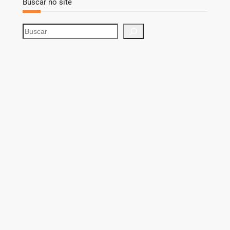
Buscar no site
S
e
a
r
c
h