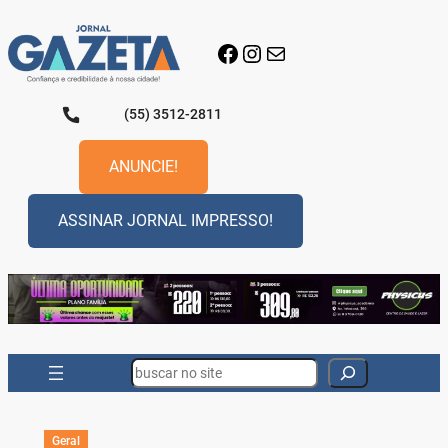
Pular
para
Facebook
Instagram
E-mail
o
conteúdo
(55) 3512-2811
ANUNCIE!
ASSINAR JORNAL IMPRESSO!
Search
Geral