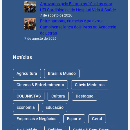
Aprovados pelo Estado os 10 leitos para
UTI Cardiológica do Hospital Vida & Saúde
7 de agosto de 2026
Entre pampas, colmeias e palavras:
Campinense lança dois livros na Academia
de Letras
7 de agosto de 2026
Notícias
Agricultura
Brasil & Mundo
Cinema & Entretenimento
Clóvis Medeiros
COLUNISTAS
Cultura
Destaque
Economia
Educação
Empresas e Negócios
Esporte
Geral
Na História
Política
Saúde & Bem-Estar