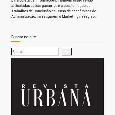
para coleta de informações. Também estão sendo
articuladas outras parcerias e a possibilidade de
Trabalhos de Conclusão de Curso de acadêmicos de
Administração, investigarem o Marketing na região.
Buscar no site
S
e
a
r
c
h