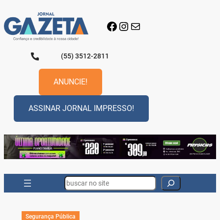
Pular
para
Facebook
Instagram
E-mail
o
conteúdo
(55) 3512-2811
ANUNCIE!
ASSINAR JORNAL IMPRESSO!
Search
Segurança Pública