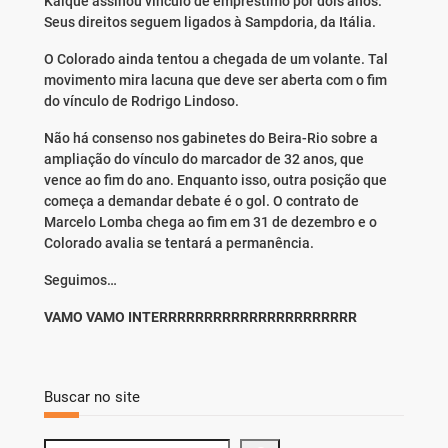
Kaique assinou vínculo de empréstimo por dois anos.
Seus direitos seguem ligados à Sampdoria, da Itália.
O Colorado ainda tentou a chegada de um volante. Tal
movimento mira lacuna que deve ser aberta com o fim
do vínculo de Rodrigo Lindoso.
Não há consenso nos gabinetes do Beira-Rio sobre a
ampliação do vínculo do marcador de 32 anos, que
vence ao fim do ano. Enquanto isso, outra posição que
começa a demandar debate é o gol. O contrato de
Marcelo Lomba chega ao fim em 31 de dezembro e o
Colorado avalia se tentará a permanência.
Seguimos…
VAMO VAMO INTERRRRRRRRRRRRRRRRRRRRRR
Buscar no site
S