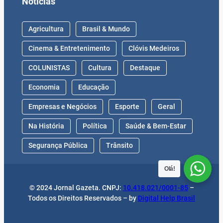
Notícias
Agricultura
Brasil & Mundo
Cinema & Entretenimento
Clóvis Medeiros
COLUNISTAS
Cultura
Destaque
Economia
Educação
Empresas e Negócios
Esporte
Geral
Na História
Política
Saúde & Bem-Estar
Segurança Pública
Trânsito
Olá!
© 2024 Jornal Gazeta. CNPJ:
10.418.021/0001-85
–
Todos os Direitos Reservados – by
Digital Help Brasil