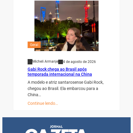
Geral
Micheli Armanje
4 de agosto de 2026
Gabi Rock chega ao Brasil após
temporada internacional na China
A modelo e atriz santarosense Gabi Rock,
chegou ao Brasil. Ela embarcou para a
China…
Continue lendo…