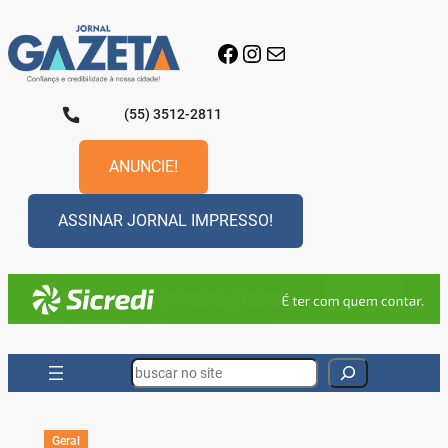
Pular
para
Facebook
Instagram
E-mail
o
conteúdo
(55) 3512-2811
ANUNCIE!
ASSINAR JORNAL IMPRESSO!
Search
Geral