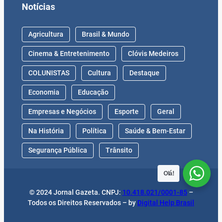
Notícias
Agricultura
Brasil & Mundo
Cinema & Entretenimento
Clóvis Medeiros
COLUNISTAS
Cultura
Destaque
Economia
Educação
Empresas e Negócios
Esporte
Geral
Na História
Política
Saúde & Bem-Estar
Segurança Pública
Trânsito
Olá!
© 2024 Jornal Gazeta. CNPJ:
10.418.021/0001-85
–
Todos os Direitos Reservados – by
Digital Help Brasil