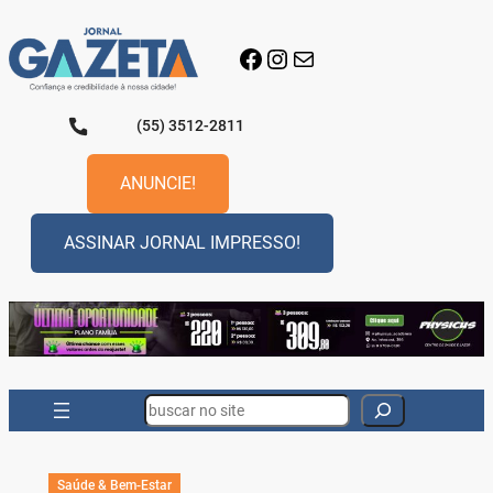
Pular
para
Facebook
Instagram
E-mail
o
conteúdo
(55) 3512-2811
ANUNCIE!
ASSINAR JORNAL IMPRESSO!
Search
Saúde & Bem-Estar