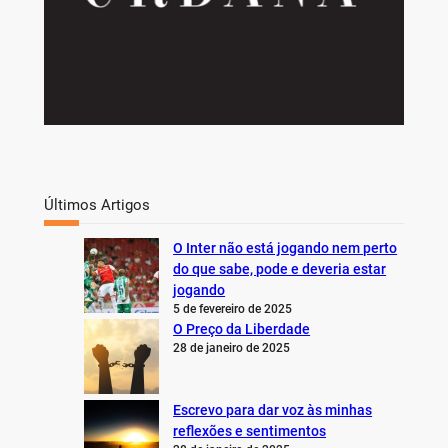
Últimos Artigos
O Inter não está jogando nem perto
do que sabe, pode e deveria estar
jogando
5 de fevereiro de 2025
O Preço da Liberdade
28 de janeiro de 2025
Escrevo para dar voz às minhas
reflexões e sentimentos