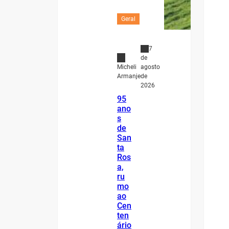
Geral
7
de
agosto
Micheli
de
Armanje
2026
95
ano
s
de
San
ta
Ros
a,
ru
mo
ao
Cen
ten
ário