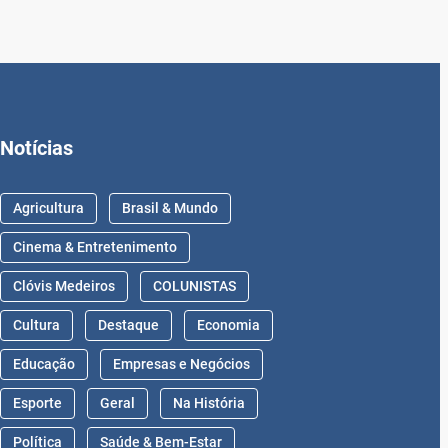
Notícias
Agricultura
Brasil & Mundo
Cinema & Entretenimento
Clóvis Medeiros
COLUNISTAS
Cultura
Destaque
Economia
Educação
Empresas e Negócios
Esporte
Geral
Na História
Política
Saúde & Bem-Estar