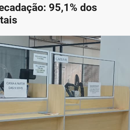
ecadação: 95,1% dos
tais