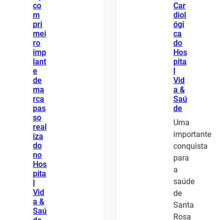
co
Car
m
diol
pri
ógi
mei
ca
ro
do
imp
Hos
lant
pita
e
l
de
Vid
ma
a &
rca
Saú
pas
de
so
Uma
real
importante
iza
do
conquista
no
para
Hos
a
pita
saúde
l
Vid
de
a &
Santa
Saú
Rosa