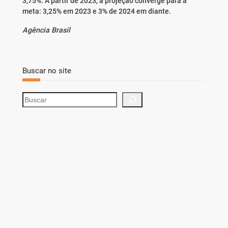
3,75%. A partir de 2023, a projeção converge para a
meta: 3,25% em 2023 e 3% de 2024 em diante.
Agência Brasil
Buscar no site
S
e
a
r
c
h