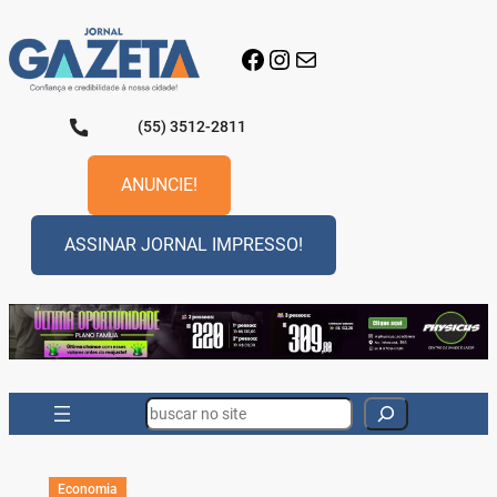
Pular
para
Facebook
Instagram
E-mail
o
conteúdo
(55) 3512-2811
ANUNCIE!
ASSINAR JORNAL IMPRESSO!
Search
Economia